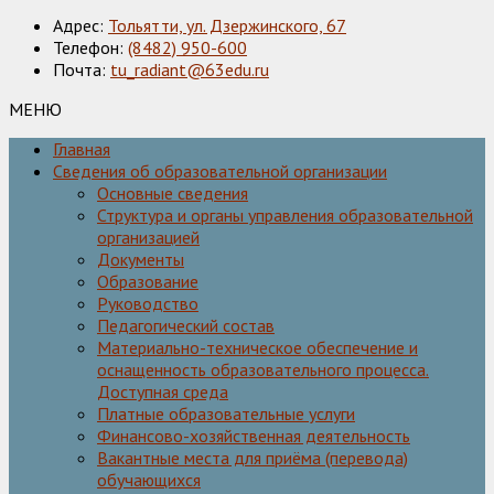
Адрес:
Тольятти, ул. Дзержинского, 67
Телефон:
(8482) 950-600
Почта:
tu_radiant@63edu.ru
МЕНЮ
Главная
Сведения об образовательной организации
Основные сведения
Структура и органы управления образовательной
организацией
Документы
Образование
Руководство
Педагогический состав
Материально-техническое обеспечение и
оснащенность образовательного процесса.
Доступная среда
Платные образовательные услуги
Финансово-хозяйственная деятельность
Вакантные места для приёма (перевода)
обучающихся