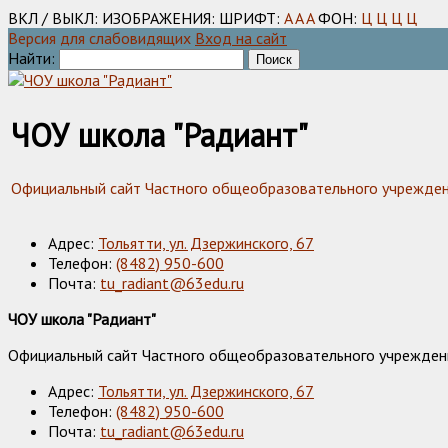
ВКЛ / ВЫКЛ:
ИЗОБРАЖЕНИЯ:
ШРИФТ:
A
A
A
ФОН:
Ц
Ц
Ц
Ц
Версия для слабовидящих
Вход на сайт
Найти:
ЧОУ школа "Радиант"
Официальный сайт Частного общеобразовательного учреждения
Адрес:
Тольятти, ул. Дзержинского, 67
Телефон:
(8482) 950-600
Почта:
tu_radiant@63edu.ru
ЧОУ школа "Радиант"
Официальный сайт Частного общеобразовательного учреждения
Адрес:
Тольятти, ул. Дзержинского, 67
Телефон:
(8482) 950-600
Почта:
tu_radiant@63edu.ru