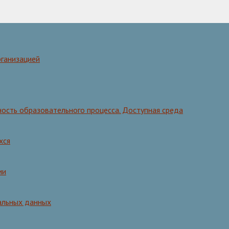
рганизацией
ость образовательного процесса. Доступная среда
хся
ии
альных данных