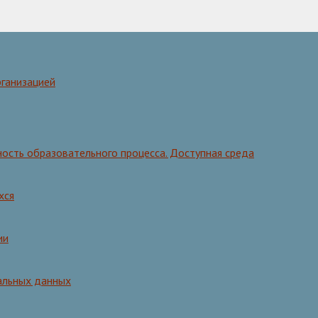
рганизацией
ость образовательного процесса. Доступная среда
хся
ии
альных данных