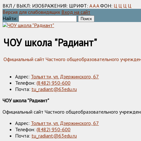
ВКЛ / ВЫКЛ:
ИЗОБРАЖЕНИЯ:
ШРИФТ:
A
A
A
ФОН:
Ц
Ц
Ц
Ц
Версия для слабовидящих
Вход на сайт
Найти:
ЧОУ школа "Радиант"
Официальный сайт Частного общеобразовательного учреждения
Адрес:
Тольятти, ул. Дзержинского, 67
Телефон:
(8482) 950-600
Почта:
tu_radiant@63edu.ru
ЧОУ школа "Радиант"
Официальный сайт Частного общеобразовательного учреждения
Адрес:
Тольятти, ул. Дзержинского, 67
Телефон:
(8482) 950-600
Почта:
tu_radiant@63edu.ru