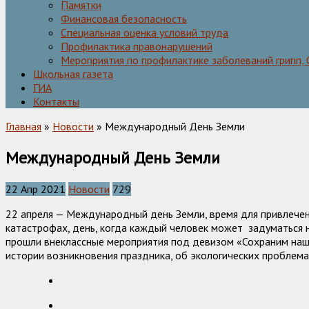
Памятки
Финансовая безопасность
Специальная оценка условий труда
Профилактика правонарушений
Мероприятия по профилактике заболеваний грипп,
Школьная газета
ГИА
Контакты
Главная
»
Новости
» Международный День Земли
Международный День Земли
22 Апр 2021
Новости
729
22 апреля — Международный день Земли, время для привлечен
катастрофах, день, когда каждый человек может задуматься н
прошли внеклассные мероприятия под девизом «Сохраним нашу 
истории возникновения праздника, об экологических проблема