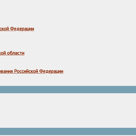
ской Федерации
кой области
ования Российской Федерации