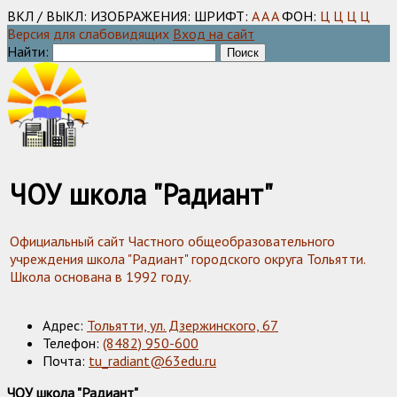
ВКЛ / ВЫКЛ:
ИЗОБРАЖЕНИЯ:
ШРИФТ:
A
A
A
ФОН:
Ц
Ц
Ц
Ц
Версия для слабовидящих
Вход на сайт
Найти:
ЧОУ школа "Радиант"
Официальный сайт Частного общеобразовательного
учреждения школа "Радиант" городского округа Тольятти.
Школа основана в 1992 году.
Адрес:
Тольятти, ул. Дзержинского, 67
Телефон:
(8482) 950-600
Почта:
tu_radiant@63edu.ru
ЧОУ школа "Радиант"