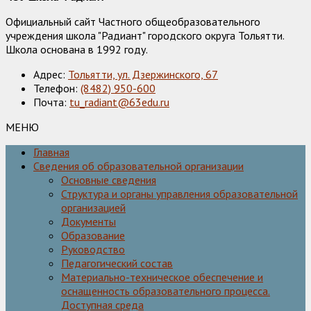
Официальный сайт Частного общеобразовательного
учреждения школа "Радиант" городского округа Тольятти.
Школа основана в 1992 году.
Адрес:
Тольятти, ул. Дзержинского, 67
Телефон:
(8482) 950-600
Почта:
tu_radiant@63edu.ru
МЕНЮ
Главная
Сведения об образовательной организации
Основные сведения
Структура и органы управления образовательной
организацией
Документы
Образование
Руководство
Педагогический состав
Материально-техническое обеспечение и
оснащенность образовательного процесса.
Доступная среда