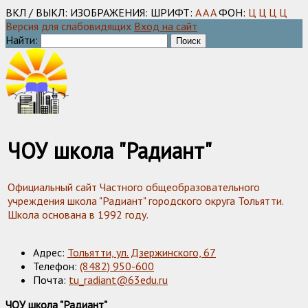
ВКЛ / ВЫКЛ:
ИЗОБРАЖЕНИЯ:
ШРИФТ:
A
A
A
ФОН:
Ц
Ц
Ц
Ц
Версия для слабовидящих
Вход на сайт
Найти:
ЧОУ школа "Радиант"
Официальный сайт Частного общеобразовательного
учреждения школа "Радиант" городского округа Тольятти.
Школа основана в 1992 году.
Адрес:
Тольятти, ул. Дзержинского, 67
Телефон:
(8482) 950-600
Почта:
tu_radiant@63edu.ru
ЧОУ школа "Радиант"