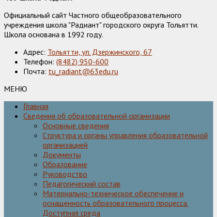
Официальный сайт Частного общеобразовательного
учреждения школа "Радиант" городского округа Тольятти.
Школа основана в 1992 году.
Адрес:
Тольятти, ул. Дзержинского, 67
Телефон:
(8482) 950-600
Почта:
tu_radiant@63edu.ru
МЕНЮ
Главная
Сведения об образовательной организации
Основные сведения
Структура и органы управления образовательной
организацией
Документы
Образование
Руководство
Педагогический состав
Материально-техническое обеспечение и
оснащенность образовательного процесса.
Доступная среда