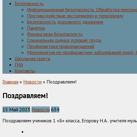
Безопасность
Информационная безопасность. Обработка персон
Противодействие экстремизму и терроризму
Безопасность дорожного движения
Памятки
Финансовая безопасность
Специальная оценка условий труда
Профилактика правонарушений
Мероприятия по профилактике заболеваний грипп,
Школьная газета
ГИА
Контакты
Главная
»
Новости
» Поздравляем!
Поздравляем!
15 Май 2023
Новости
634
Поздравляем учеников 1 «Б» класса, Егорову Н.А.. учителя муз