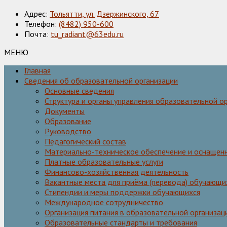
Адрес:
Тольятти, ул. Дзержинского, 67
Телефон:
(8482) 950-600
Почта:
tu_radiant@63edu.ru
МЕНЮ
Главная
Сведения об образовательной организации
Основные сведения
Структура и органы управления образовательной о
Документы
Образование
Руководство
Педагогический состав
Материально-техническое обеспечение и оснащенн
Платные образовательные услуги
Финансово-хозяйственная деятельность
Вакантные места для приёма (перевода) обучающи
Стипендии и меры поддержки обучающихся
Международное сотрудничество
Организация питания в образовательной организац
Образовательные стандарты и требования