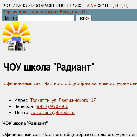
ВКЛ / ВЫКЛ:
ИЗОБРАЖЕНИЯ:
ШРИФТ:
A
A
A
ФОН:
Ц
Ц
Ц
Ц
Версия для слабовидящих
Вход на сайт
Найти:
ЧОУ школа "Радиант"
Официальный сайт Частного общеобразовательного учреждения
Адрес:
Тольятти, ул. Дзержинского, 67
Телефон:
(8482) 950-600
Почта:
tu_radiant@63edu.ru
ЧОУ школа "Радиант"
Официальный сайт Частного общеобразовательного учреждения