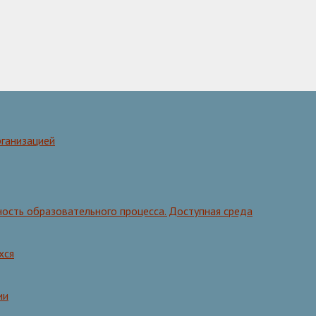
рганизацией
ость образовательного процесса. Доступная среда
хся
ии