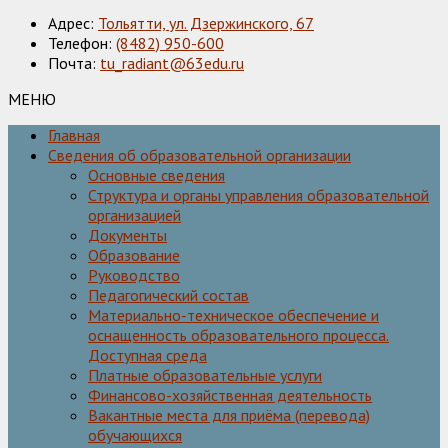
Адрес:
Тольятти, ул. Дзержинского, 67
Телефон:
(8482) 950-600
Почта:
tu_radiant@63edu.ru
МЕНЮ
Главная
Сведения об образовательной организации
Основные сведения
Структура и органы управления образовательной
организацией
Документы
Образование
Руководство
Педагогический состав
Материально-техническое обеспечение и
оснащенность образовательного процесса.
Доступная среда
Платные образовательные услуги
Финансово-хозяйственная деятельность
Вакантные места для приёма (перевода)
обучающихся