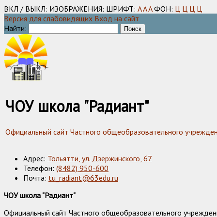
ВКЛ / ВЫКЛ:
ИЗОБРАЖЕНИЯ:
ШРИФТ:
A
A
A
ФОН:
Ц
Ц
Ц
Ц
Версия для слабовидящих
Вход на сайт
Найти:
ЧОУ школа "Радиант"
Официальный сайт Частного общеобразовательного учреждения
Адрес:
Тольятти, ул. Дзержинского, 67
Телефон:
(8482) 950-600
Почта:
tu_radiant@63edu.ru
ЧОУ школа "Радиант"
Официальный сайт Частного общеобразовательного учреждения