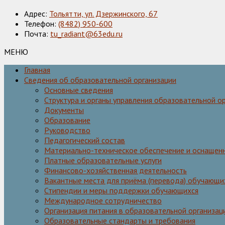
Адрес:
Тольятти, ул. Дзержинского, 67
Телефон:
(8482) 950-600
Почта:
tu_radiant@63edu.ru
МЕНЮ
Главная
Сведения об образовательной организации
Основные сведения
Структура и органы управления образовательной о
Документы
Образование
Руководство
Педагогический состав
Материально-техническое обеспечение и оснащенн
Платные образовательные услуги
Финансово-хозяйственная деятельность
Вакантные места для приёма (перевода) обучающи
Стипендии и меры поддержки обучающихся
Международное сотрудничество
Организация питания в образовательной организац
Образовательные стандарты и требования