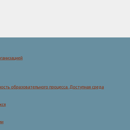
рганизацией
ость образовательного процесса. Доступная среда
хся
ии