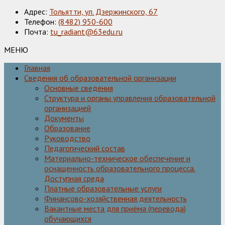
Адрес:
Тольятти, ул. Дзержинского, 67
Телефон:
(8482) 950-600
Почта:
tu_radiant@63edu.ru
МЕНЮ
Главная
Сведения об образовательной организации
Основные сведения
Структура и органы управления образовательной
организацией
Документы
Образование
Руководство
Педагогический состав
Материально-техническое обеспечение и
оснащенность образовательного процесса.
Доступная среда
Платные образовательные услуги
Финансово-хозяйственная деятельность
Вакантные места для приёма (перевода)
обучающихся