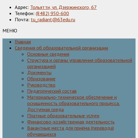
Адрес:
Тольятти, ул. Дзержинского, 67
Телефон:
(8482) 950-600
Почта:
tu_radiant@63edu.ru
МЕНЮ
Главная
Сведения об образовательной организации
Основные сведения
Структура и органы управления образовательной
организацией
Документы
Образование
Руководство
Педагогический состав
Материально-техническое обеспечение и
оснащенность образовательного процесса.
Доступная среда
Платные образовательные услуги
Финансово-хозяйственная деятельность
Вакантные места для приёма (перевода)
обучающихся