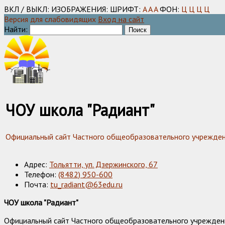
ВКЛ / ВЫКЛ:
ИЗОБРАЖЕНИЯ:
ШРИФТ:
A
A
A
ФОН:
Ц
Ц
Ц
Ц
Версия для слабовидящих
Вход на сайт
Найти:
ЧОУ школа "Радиант"
Официальный сайт Частного общеобразовательного учреждения
Адрес:
Тольятти, ул. Дзержинского, 67
Телефон:
(8482) 950-600
Почта:
tu_radiant@63edu.ru
ЧОУ школа "Радиант"
Официальный сайт Частного общеобразовательного учреждения