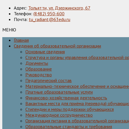
Адрес:
Тольятти, ул. Дзержинского, 67
Телефон:
(8482) 950-600
Почта:
tu_radiant@63edu.ru
МЕНЮ
Главная
Сведения об образовательной организации
Основные сведения
Структура и органы управления образовательной о
Документы
Образование
Руководство
Педагогический состав
Материально-техническое обеспечение и оснащенн
Платные образовательные услуги
Финансово-хозяйственная деятельность
Вакантные места для приёма (перевода) обучающи
Стипендии и меры поддержки обучающихся
Международное сотрудничество
Организация питания в образовательной организац
Образовательные стандарты и требования