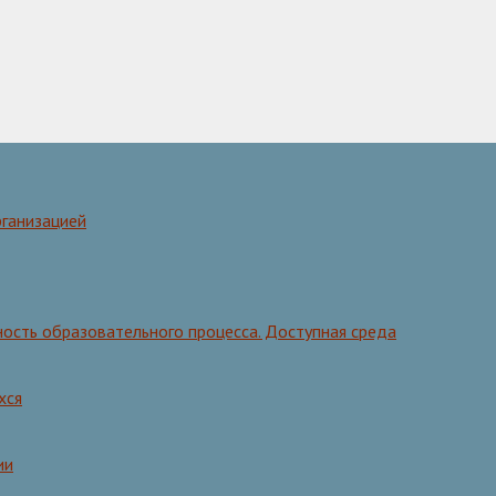
рганизацией
ость образовательного процесса. Доступная среда
хся
ии