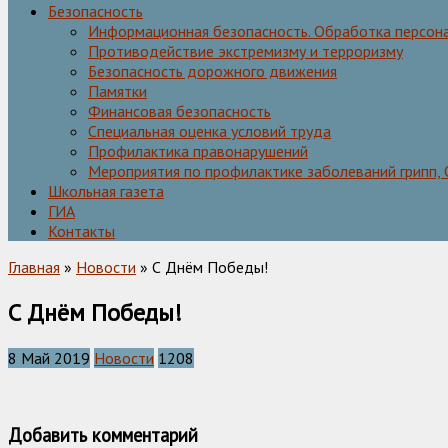
Безопасность
Информационная безопасность. Обработка персон
Противодействие экстремизму и терроризму
Безопасность дорожного движения
Памятки
Финансовая безопасность
Специальная оценка условий труда
Профилактика правонарушений
Мероприятия по профилактике заболеваний грипп,
Школьная газета
ГИА
Контакты
Главная
»
Новости
» С Днём Победы!
С Днём Победы!
8 Май 2019
Новости
1208
Добавить комментарий