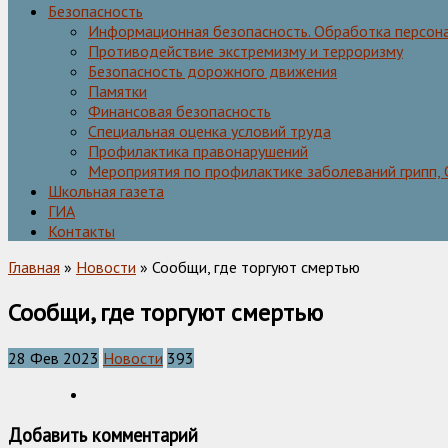
Безопасность
Информационная безопасность. Обработка персон
Противодействие экстремизму и терроризму
Безопасность дорожного движения
Памятки
Финансовая безопасность
Специальная оценка условий труда
Профилактика правонарушений
Мероприятия по профилактике заболеваний грипп,
Школьная газета
ГИА
Контакты
Главная
»
Новости
» Сообщи, где торгуют смертью
Сообщи, где торгуют смертью
28 Фев 2023
Новости
393
Добавить комментарий