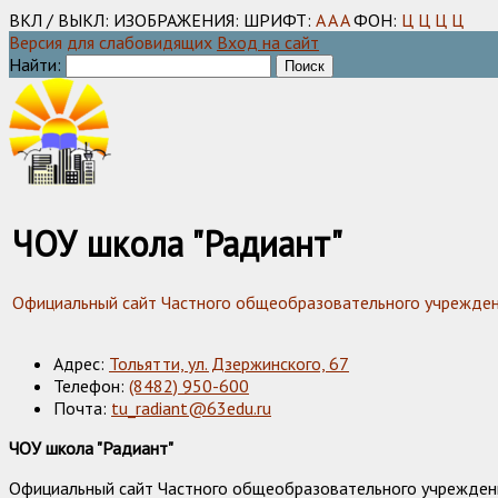
ВКЛ / ВЫКЛ:
ИЗОБРАЖЕНИЯ:
ШРИФТ:
A
A
A
ФОН:
Ц
Ц
Ц
Ц
Версия для слабовидящих
Вход на сайт
Найти:
ЧОУ школа "Радиант"
Официальный сайт Частного общеобразовательного учреждения
Адрес:
Тольятти, ул. Дзержинского, 67
Телефон:
(8482) 950-600
Почта:
tu_radiant@63edu.ru
ЧОУ школа "Радиант"
Официальный сайт Частного общеобразовательного учреждения