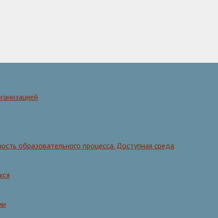
рганизацией
ость образовательного процесса. Доступная среда
хся
ии