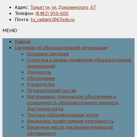
Адрес:
Тольятти, ул. Дзержинского, 67
Телефон:
(8482) 950-600
Почта:
tu_radiant@63edu.ru
МЕНЮ
Главная
Сведения об образовательной организации
Основные сведения
Структура и органы управления образовательной
организацией
Документы
Образование
Руководство
Педагогический состав
Материально-техническое обеспечение и
оснащенность образовательного процесса.
Доступная среда
Платные образовательные услуги
Финансово-хозяйственная деятельность
Вакантные места для приёма (перевода)
обучающихся