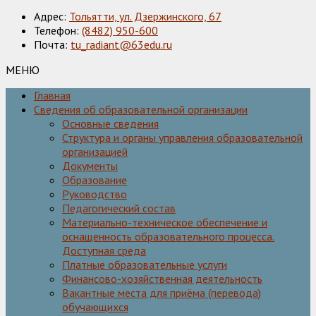
Адрес:
Тольятти, ул. Дзержинского, 67
Телефон:
(8482) 950-600
Почта:
tu_radiant@63edu.ru
МЕНЮ
Главная
Сведения об образовательной организации
Основные сведения
Структура и органы управления образовательной
организацией
Документы
Образование
Руководство
Педагогический состав
Материально-техническое обеспечение и
оснащенность образовательного процесса.
Доступная среда
Платные образовательные услуги
Финансово-хозяйственная деятельность
Вакантные места для приёма (перевода)
обучающихся