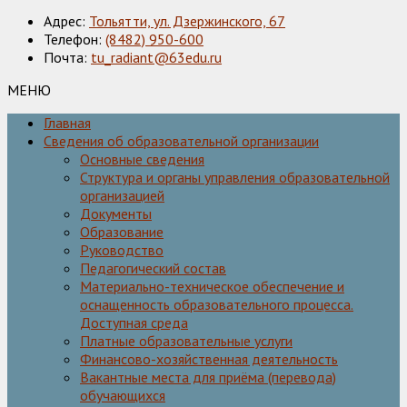
Адрес:
Тольятти, ул. Дзержинского, 67
Телефон:
(8482) 950-600
Почта:
tu_radiant@63edu.ru
МЕНЮ
Главная
Сведения об образовательной организации
Основные сведения
Структура и органы управления образовательной
организацией
Документы
Образование
Руководство
Педагогический состав
Материально-техническое обеспечение и
оснащенность образовательного процесса.
Доступная среда
Платные образовательные услуги
Финансово-хозяйственная деятельность
Вакантные места для приёма (перевода)
обучающихся