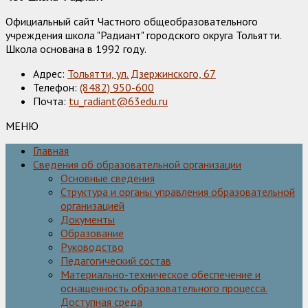
Официальный сайт Частного общеобразовательного
учреждения школа "Радиант" городского округа Тольятти.
Школа основана в 1992 году.
Адрес:
Тольятти, ул. Дзержинского, 67
Телефон:
(8482) 950-600
Почта:
tu_radiant@63edu.ru
МЕНЮ
Главная
Сведения об образовательной организации
Основные сведения
Структура и органы управления образовательной
организацией
Документы
Образование
Руководство
Педагогический состав
Материально-техническое обеспечение и
оснащенность образовательного процесса.
Доступная среда