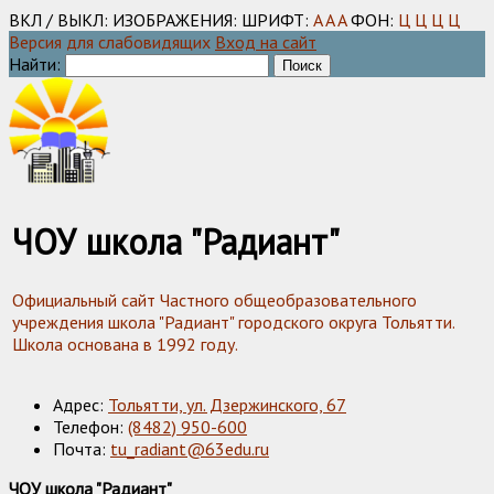
ВКЛ / ВЫКЛ:
ИЗОБРАЖЕНИЯ:
ШРИФТ:
A
A
A
ФОН:
Ц
Ц
Ц
Ц
Версия для слабовидящих
Вход на сайт
Найти:
ЧОУ школа "Радиант"
Официальный сайт Частного общеобразовательного
учреждения школа "Радиант" городского округа Тольятти.
Школа основана в 1992 году.
Адрес:
Тольятти, ул. Дзержинского, 67
Телефон:
(8482) 950-600
Почта:
tu_radiant@63edu.ru
ЧОУ школа "Радиант"