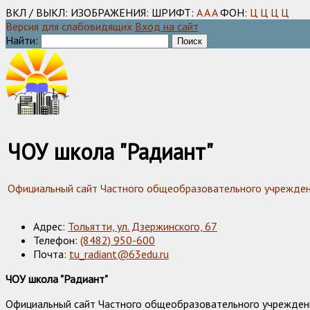
ВКЛ / ВЫКЛ:
ИЗОБРАЖЕНИЯ:
ШРИФТ:
A
A
A
ФОН:
Ц
Ц
Ц
Ц
Версия для слабовидящих
Вход на сайт
Найти:
ЧОУ школа "Радиант"
Официальный сайт Частного общеобразовательного учреждения
Адрес:
Тольятти, ул. Дзержинского, 67
Телефон:
(8482) 950-600
Почта:
tu_radiant@63edu.ru
ЧОУ школа "Радиант"
Официальный сайт Частного общеобразовательного учреждения