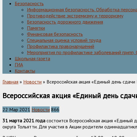
Безопасность
Информационная безопасность. Обработка персон
Противодействие экстремизму и терроризму
Безопасность дорожного движения
Памятки
Финансовая безопасность
Специальная оценка условий труда
Профилактика правонарушений
Мероприятия по профилактике заболеваний грипп,
Школьная газета
ГИА
Контакты
Главная
»
Новости
» Всероссийская акция «Единый день сдачи
Всероссийская акция «Единый день сдач
22 Мар 2021
Новости
866
31 марта 2021 года
состоится Всероссийская акция «Единый д
округа Тольятти. Для участия в Акции родители одиннадцатик