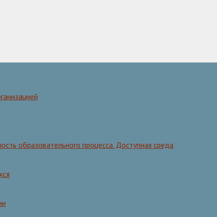
рганизацией
ость образовательного процесса. Доступная среда
хся
ии