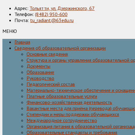
Адрес:
Тольятти, ул. Дзержинского, 67
Телефон:
(8482) 950-600
Почта:
tu_radiant@63edu.ru
МЕНЮ
Главная
Сведения об образовательной организации
Основные сведения
Структура и органы управления образовательной о
Документы
Образование
Руководство
Педагогический состав
Материально-техническое обеспечение и оснащенн
Платные образовательные услуги
Финансово-хозяйственная деятельность
Вакантные места для приёма (перевода) обучающи
Стипендии и меры поддержки обучающихся
Международное сотрудничество
Организация питания в образовательной организац
Образовательные стандарты и требования