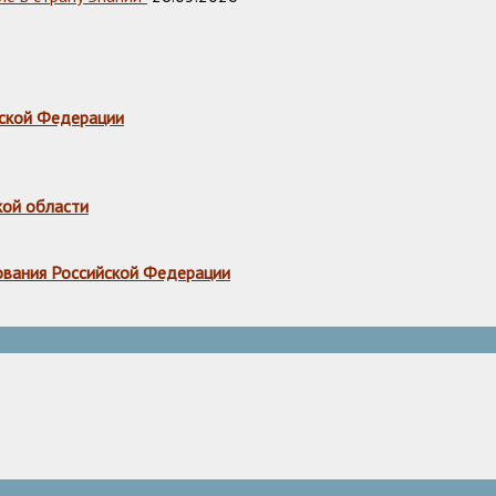
ской Федерации
кой области
ования Российской Федерации