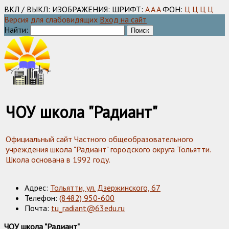
ВКЛ / ВЫКЛ:
ИЗОБРАЖЕНИЯ:
ШРИФТ:
A
A
A
ФОН:
Ц
Ц
Ц
Ц
Версия для слабовидящих
Вход на сайт
Найти:
ЧОУ школа "Радиант"
Официальный сайт Частного общеобразовательного
учреждения школа "Радиант" городского округа Тольятти.
Школа основана в 1992 году.
Адрес:
Тольятти, ул. Дзержинского, 67
Телефон:
(8482) 950-600
Почта:
tu_radiant@63edu.ru
ЧОУ школа "Радиант"