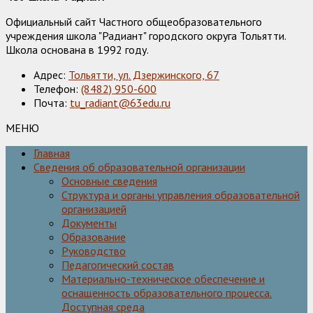
Официальный сайт Частного общеобразовательного
учреждения школа "Радиант" городского округа Тольятти.
Школа основана в 1992 году.
Адрес:
Тольятти, ул. Дзержинского, 67
Телефон:
(8482) 950-600
Почта:
tu_radiant@63edu.ru
МЕНЮ
Главная
Сведения об образовательной организации
Основные сведения
Структура и органы управления образовательной
организацией
Документы
Образование
Руководство
Педагогический состав
Материально-техническое обеспечение и
оснащенность образовательного процесса.
Доступная среда