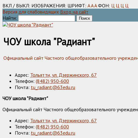
ВКЛ / ВЫКЛ:
ИЗОБРАЖЕНИЯ:
ШРИФТ:
A
A
A
ФОН:
Ц
Ц
Ц
Ц
Версия для слабовидящих
Вход на сайт
Найти:
ЧОУ школа "Радиант"
Официальный сайт Частного общеобразовательного учреждения
Адрес:
Тольятти, ул. Дзержинского, 67
Телефон:
(8482) 950-600
Почта:
tu_radiant@63edu.ru
ЧОУ школа "Радиант"
Официальный сайт Частного общеобразовательного учреждения
Адрес:
Тольятти, ул. Дзержинского, 67
Телефон:
(8482) 950-600
Почта:
tu_radiant@63edu.ru