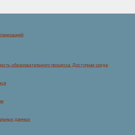
рганизацией
ость образовательного процесса. Доступная среда
хся
ии
альных данных