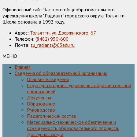
Официальный сайт Частного общеобразовательного
учреждения школа "Радиант" городского округа Тольятти.
Школа основана в 1992 году.
Адрес:
Тольятти, ул. Дзержинского, 67
Телефон:
(8482) 950-600
Почта:
tu_radiant@63edu.ru
МЕНЮ
Главная
Сведения об образовательной организации
Основные сведения
Структура и органы управления образовательной
организацией
Документы
Образование
Руководство
Педагогический состав
Материально-техническое обеспечение и
оснащенность образовательного процесса.
Доступная среда