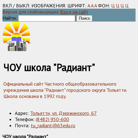
ВКЛ / ВЫКЛ:
ИЗОБРАЖЕНИЯ:
ШРИФТ:
A
A
A
ФОН:
Ц
Ц
Ц
Ц
Версия для слабовидящих
Вход на сайт
Найти:
ЧОУ школа "Радиант"
Официальный сайт Частного общеобразовательного
учреждения школа "Радиант" городского округа Тольятти.
Школа основана в 1992 году.
Адрес:
Тольятти, ул. Дзержинского, 67
Телефон:
(8482) 950-600
Почта:
tu_radiant@63edu.ru
ЧОУ школа "Радиант"