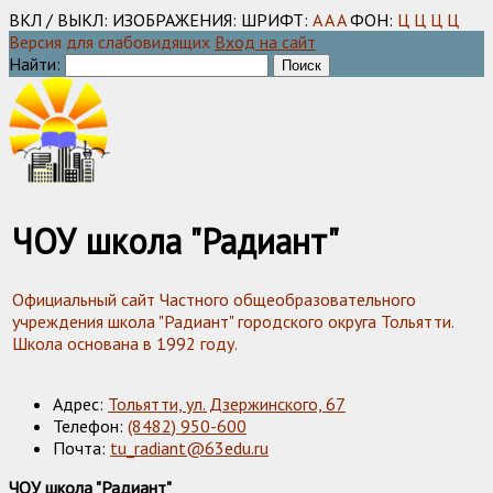
ВКЛ / ВЫКЛ:
ИЗОБРАЖЕНИЯ:
ШРИФТ:
A
A
A
ФОН:
Ц
Ц
Ц
Ц
Версия для слабовидящих
Вход на сайт
Найти:
ЧОУ школа "Радиант"
Официальный сайт Частного общеобразовательного
учреждения школа "Радиант" городского округа Тольятти.
Школа основана в 1992 году.
Адрес:
Тольятти, ул. Дзержинского, 67
Телефон:
(8482) 950-600
Почта:
tu_radiant@63edu.ru
ЧОУ школа "Радиант"