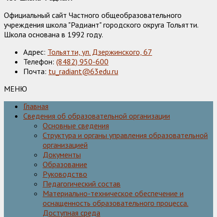
Официальный сайт Частного общеобразовательного
учреждения школа "Радиант" городского округа Тольятти.
Школа основана в 1992 году.
Адрес:
Тольятти, ул. Дзержинского, 67
Телефон:
(8482) 950-600
Почта:
tu_radiant@63edu.ru
МЕНЮ
Главная
Сведения об образовательной организации
Основные сведения
Структура и органы управления образовательной
организацией
Документы
Образование
Руководство
Педагогический состав
Материально-техническое обеспечение и
оснащенность образовательного процесса.
Доступная среда