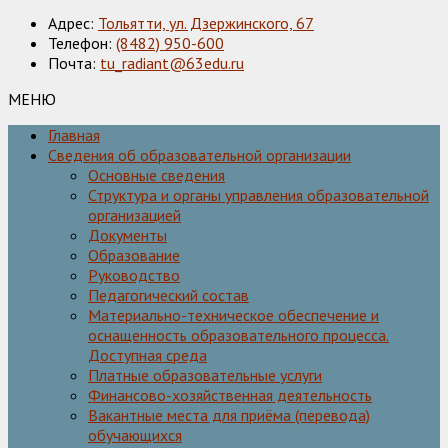
Адрес:
Тольятти, ул. Дзержинского, 67
Телефон:
(8482) 950-600
Почта:
tu_radiant@63edu.ru
МЕНЮ
Главная
Сведения об образовательной организации
Основные сведения
Структура и органы управления образовательной
организацией
Документы
Образование
Руководство
Педагогический состав
Материально-техническое обеспечение и
оснащенность образовательного процесса.
Доступная среда
Платные образовательные услуги
Финансово-хозяйственная деятельность
Вакантные места для приёма (перевода)
обучающихся