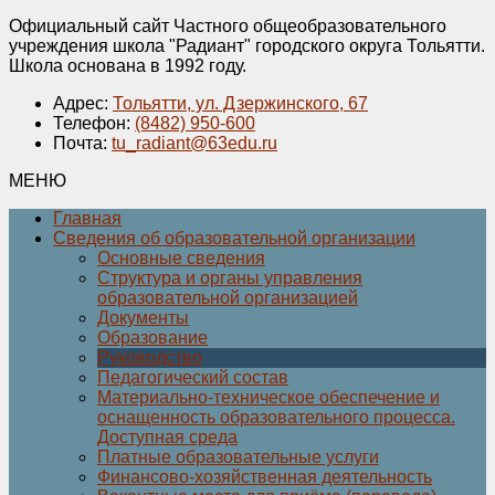
Официальный сайт Частного общеобразовательного
учреждения школа "Радиант" городского округа Тольятти.
Школа основана в 1992 году.
Адрес:
Тольятти, ул. Дзержинского, 67
Телефон:
(8482) 950-600
Почта:
tu_radiant@63edu.ru
МЕНЮ
Главная
Сведения об образовательной организации
Основные сведения
Структура и органы управления
образовательной организацией
Документы
Образование
Руководство
Педагогический состав
Материально-техническое обеспечение и
оснащенность образовательного процесса.
Доступная среда
Платные образовательные услуги
Финансово-хозяйственная деятельность