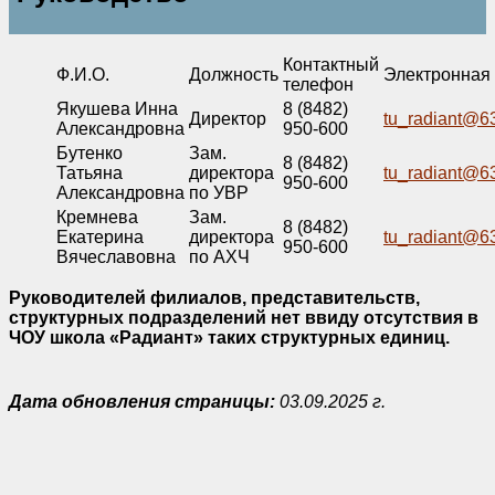
Контактный
Ф.И.О.
Должность
Электронная 
телефон
Якушева Инна
8 (8482)
Директор
tu_radiant@6
Александровна
950-600
Бутенко
Зам.
8 (8482)
Татьяна
директора
tu_radiant@6
950-600
Александровна
по УВР
Кремнева
Зам.
8 (8482)
Екатерина
директора
tu_radiant@6
950-600
Вячеславовна
по АХЧ
Руководителей филиалов, представительств,
структурных подразделений нет ввиду отсутствия в
ЧОУ школа «Радиант» таких структурных единиц.
Дата обновления страницы:
03.09.2025 г.