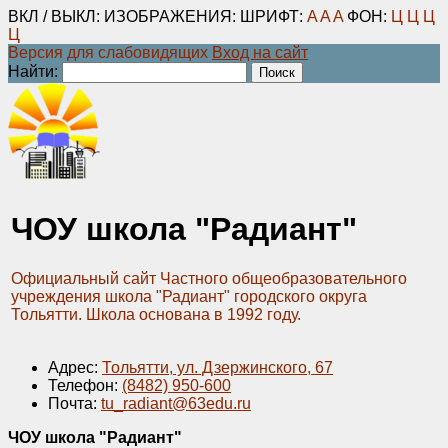
ВКЛ / ВЫКЛ:
ИЗОБРАЖЕНИЯ:
ШРИФТ:
A
A
A
ФОН:
Ц
Ц
Ц
Ц
Версия для слабовидящих
Вход на сайт
Найти:
ЧОУ школа "Радиант"
Официальный сайт Частного общеобразовательного
учреждения школа "Радиант" городского округа
Тольятти. Школа основана в 1992 году.
Адрес:
Тольятти, ул. Дзержинского, 67
Телефон:
(8482) 950-600
Почта:
tu_radiant@63edu.ru
ЧОУ школа "Радиант"