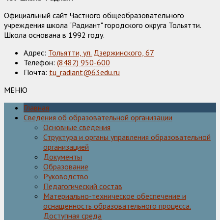
Официальный сайт Частного общеобразовательного
учреждения школа "Радиант" городского округа Тольятти.
Школа основана в 1992 году.
Адрес:
Тольятти, ул. Дзержинского, 67
Телефон:
(8482) 950-600
Почта:
tu_radiant@63edu.ru
МЕНЮ
Главная
Сведения об образовательной организации
Основные сведения
Структура и органы управления образовательной
организацией
Документы
Образование
Руководство
Педагогический состав
Материально-техническое обеспечение и
оснащенность образовательного процесса.
Доступная среда