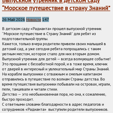
Выпускной утренник в детском саду
“Морское путешествие в страну Знаний”
26 Май 2026
Новости
147
В детском саду «Радианта» прошел выпускной утренник
“Морское путешествие в Страну Знаний” для ребят из
подготовительной группы.
Кажется, только вчера родители привели своих малышей в
детский сад, а уже сегодня ребята попрощались с таким
уютным местом, которое стало для них вторым домом.
Выпускной утренник для детей — всегда волнующее событие!
Это прощание с беззаботной порой, и в тоже время, ключик
от дверей в интересный и увлекательный мир Страны Знаний.
На корабле выпускники с отважным и смелым капитаном
отправились в путешествие по волнам Страны детства. Во
время путешествия выпускники побывали на островах, играли,
пели, танцевали и читали стихи.
Детство — это необыкновенная пора, но она, к сожалению,
быстро проходит.
С ответными словами благодарности в адрес педагогов и
сотрудников «Радианта» выступили родители выпускников.