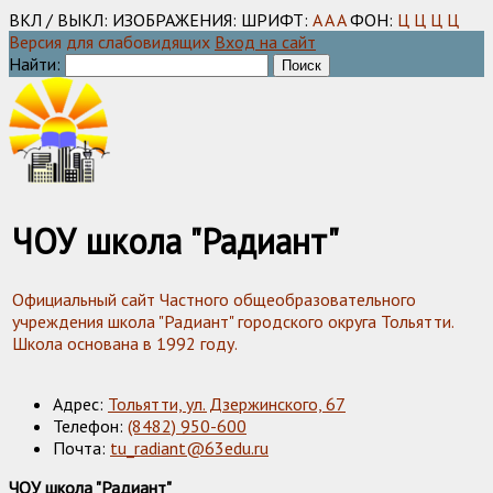
ВКЛ / ВЫКЛ:
ИЗОБРАЖЕНИЯ:
ШРИФТ:
A
A
A
ФОН:
Ц
Ц
Ц
Ц
Версия для слабовидящих
Вход на сайт
Найти:
ЧОУ школа "Радиант"
Официальный сайт Частного общеобразовательного
учреждения школа "Радиант" городского округа Тольятти.
Школа основана в 1992 году.
Адрес:
Тольятти, ул. Дзержинского, 67
Телефон:
(8482) 950-600
Почта:
tu_radiant@63edu.ru
ЧОУ школа "Радиант"