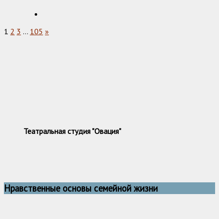
1
2
3
…
105
»
Театральная студия "Овация"
Нравственные основы семейной жизни