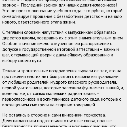
звонок – Последний звонок для наших девятиклассников!
Это не просто окончание учебного года, это рубеж, который
символизирует прощание с беззаботным детством и начало
нового, ответственного этапа жизни.
С теплыми словами напутствия к выпускникам обратилась
директор школы, поздравив их с этим знаменательным днем.
Особое значение имело озвученное ею распоряжение о
допуске к государственной итоговой аттестации – важный
шаг, открывающий двери к дальнейшему образованию и
выбору своего пути.
Теплые и трогательные поздравления звучали от тех, кто на
протяжении многих лет был рядом с нашими выпускниками:
от любящих родителей, мудрого классного руководителя,
первой учительницы, которые заложили фундамент знаний, и,
конечно же, от самых маленьких радиантовцев –
первоклассников и воспитанников детского сада, которые с
восхищением смотрели на старших товарищей.
Не остались в стороне и сами виновники торжества.
Девятиклассники подготовили ответные слова, полные
благодарности, признательности и искренних эмоций. Это