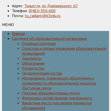
Адрес:
Тольятти, ул. Дзержинского, 67
Телефон:
(8482) 950-600
Почта:
tu_radiant@63edu.ru
МЕНЮ
Главная
Сведения об образовательной организации
Основные сведения
Структура и органы управления образовательной
организацией
Документы
Образование
Руководство
Педагогический состав
Материально-техническое обеспечение и
оснащенность образовательного процесса.
Доступная среда
Платные образовательные услуги
Финансово-хозяйственная деятельность
Вакантные места для приёма (перевода)
обучающихся