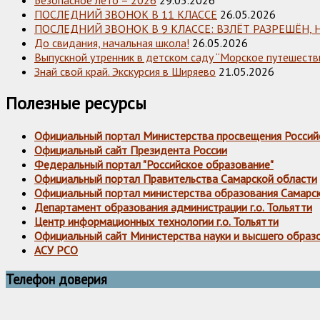
ПОСЛЕДНИЙ ЗВОНОК В 11 КЛАССЕ
26.05.2026
ПОСЛЕДНИЙ ЗВОНОК В 9 КЛАССЕ: ВЗЛЁТ РАЗРЕШЁН, 
До свидания, начальная школа!
26.05.2026
Выпускной утренник в детском саду “Морское путешестви
Знай свой край. Экскурсия в Ширяево
21.05.2026
Полезные ресурсы
Официальный портал Министерства просвещения Россий
Официальный сайт Президента России
Федеральный портал "Российское образование"
Официальный портал Правительства Самарской области
Официальный портал министерства образования Самарс
Департамент образования администрации г.о. Тольятти
Центр информационных технологии г.о. Тольятти
Официальный сайт Министерства науки и высшего образ
АСУ РСО
Телефон доверия