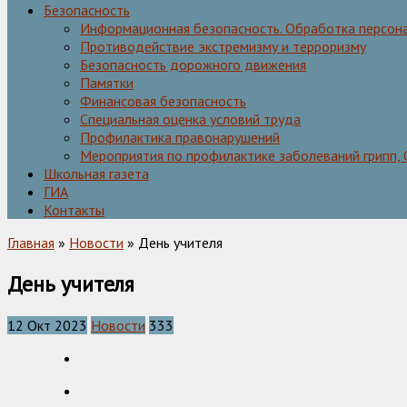
Безопасность
Информационная безопасность. Обработка персон
Противодействие экстремизму и терроризму
Безопасность дорожного движения
Памятки
Финансовая безопасность
Специальная оценка условий труда
Профилактика правонарушений
Мероприятия по профилактике заболеваний грипп,
Школьная газета
ГИА
Контакты
Главная
»
Новости
» День учителя
День учителя
12 Окт 2023
Новости
333