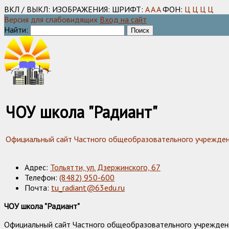
ВКЛ / ВЫКЛ:
ИЗОБРАЖЕНИЯ:
ШРИФТ:
A
A
A
ФОН:
Ц
Ц
Ц
Ц
Версия для слабовидящих
Вход на сайт
Найти:
ЧОУ школа "Радиант"
Официальный сайт Частного общеобразовательного учреждения
Адрес:
Тольятти, ул. Дзержинского, 67
Телефон:
(8482) 950-600
Почта:
tu_radiant@63edu.ru
ЧОУ школа "Радиант"
Официальный сайт Частного общеобразовательного учреждения