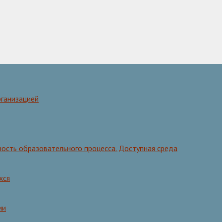
рганизацией
ость образовательного процесса. Доступная среда
хся
ии