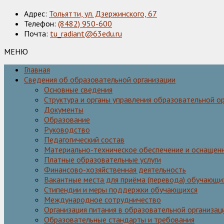
Адрес:
Тольятти, ул. Дзержинского, 67
Телефон:
(8482) 950-600
Почта:
tu_radiant@63edu.ru
МЕНЮ
Главная
Сведения об образовательной организации
Основные сведения
Структура и органы управления образовательной о
Документы
Образование
Руководство
Педагогический состав
Материально-техническое обеспечение и оснащенн
Платные образовательные услуги
Финансово-хозяйственная деятельность
Вакантные места для приёма (перевода) обучающи
Стипендии и меры поддержки обучающихся
Международное сотрудничество
Организация питания в образовательной организац
Образовательные стандарты и требования