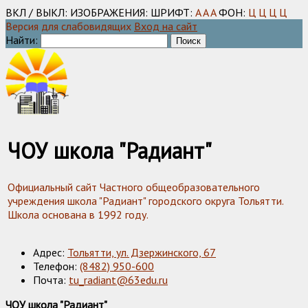
ВКЛ / ВЫКЛ:
ИЗОБРАЖЕНИЯ:
ШРИФТ:
A
A
A
ФОН:
Ц
Ц
Ц
Ц
Версия для слабовидящих
Вход на сайт
Найти:
ЧОУ школа "Радиант"
Официальный сайт Частного общеобразовательного
учреждения школа "Радиант" городского округа Тольятти.
Школа основана в 1992 году.
Адрес:
Тольятти, ул. Дзержинского, 67
Телефон:
(8482) 950-600
Почта:
tu_radiant@63edu.ru
ЧОУ школа "Радиант"