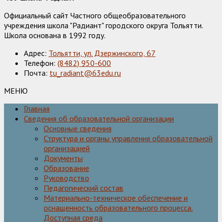
Официальный сайт Частного общеобразовательного
учреждения школа "Радиант" городского округа Тольятти.
Школа основана в 1992 году.
Адрес:
Тольятти, ул. Дзержинского, 67
Телефон:
(8482) 950-600
Почта:
tu_radiant@63edu.ru
МЕНЮ
Главная
Сведения об образовательной организации
Основные сведения
Структура и органы управления образовательной
организацией
Документы
Образование
Руководство
Педагогический состав
Материально-техническое обеспечение и
оснащенность образовательного процесса.
Доступная среда