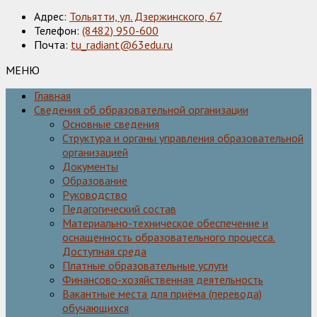
Адрес:
Тольятти, ул. Дзержинского, 67
Телефон:
(8482) 950-600
Почта:
tu_radiant@63edu.ru
МЕНЮ
Главная
Сведения об образовательной организации
Основные сведения
Структура и органы управления образовательной
организацией
Документы
Образование
Руководство
Педагогический состав
Материально-техническое обеспечение и
оснащенность образовательного процесса.
Доступная среда
Платные образовательные услуги
Финансово-хозяйственная деятельность
Вакантные места для приёма (перевода)
обучающихся