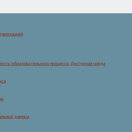
рганизацией
ость образовательного процесса. Доступная среда
хся
ии
альных данных