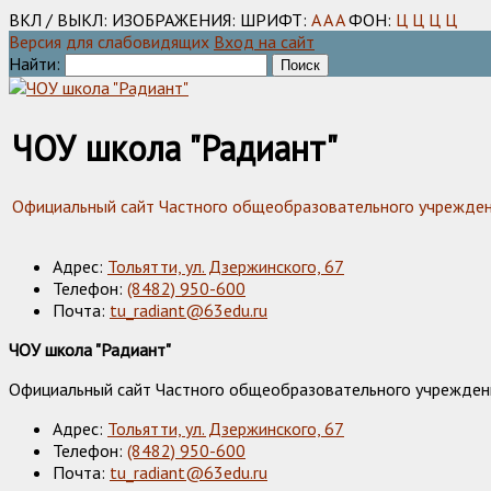
ВКЛ / ВЫКЛ:
ИЗОБРАЖЕНИЯ:
ШРИФТ:
A
A
A
ФОН:
Ц
Ц
Ц
Ц
Версия для слабовидящих
Вход на сайт
Найти:
ЧОУ школа "Радиант"
Официальный сайт Частного общеобразовательного учреждения
Адрес:
Тольятти, ул. Дзержинского, 67
Телефон:
(8482) 950-600
Почта:
tu_radiant@63edu.ru
ЧОУ школа "Радиант"
Официальный сайт Частного общеобразовательного учреждения
Адрес:
Тольятти, ул. Дзержинского, 67
Телефон:
(8482) 950-600
Почта:
tu_radiant@63edu.ru