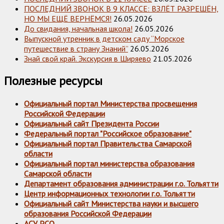
ПОСЛЕДНИЙ ЗВОНОК В 9 КЛАССЕ: ВЗЛЁТ РАЗРЕШЁН,
НО МЫ ЕЩЁ ВЕРНЁМСЯ!
26.05.2026
До свидания, начальная школа!
26.05.2026
Выпускной утренник в детском саду “Морское
путешествие в страну Знаний”
26.05.2026
Знай свой край. Экскурсия в Ширяево
21.05.2026
Полезные ресурсы
Официальный портал Министерства просвещения
Российской Федерации
Официальный сайт Президента России
Федеральный портал "Российское образование"
Официальный портал Правительства Самарской
области
Официальный портал министерства образования
Самарской области
Департамент образования администрации г.о. Тольятти
Центр информационных технологии г.о. Тольятти
Официальный сайт Министерства науки и высшего
образования Российской Федерации
АСУ РСО