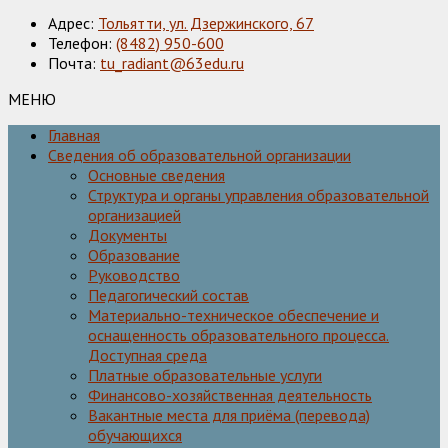
Адрес:
Тольятти, ул. Дзержинского, 67
Телефон:
(8482) 950-600
Почта:
tu_radiant@63edu.ru
МЕНЮ
Главная
Сведения об образовательной организации
Основные сведения
Структура и органы управления образовательной
организацией
Документы
Образование
Руководство
Педагогический состав
Материально-техническое обеспечение и
оснащенность образовательного процесса.
Доступная среда
Платные образовательные услуги
Финансово-хозяйственная деятельность
Вакантные места для приёма (перевода)
обучающихся