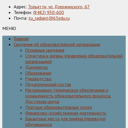
Адрес:
Тольятти, ул. Дзержинского, 67
Телефон:
(8482) 950-600
Почта:
tu_radiant@63edu.ru
МЕНЮ
Главная
Сведения об образовательной организации
Основные сведения
Структура и органы управления образовательной
организацией
Документы
Образование
Руководство
Педагогический состав
Материально-техническое обеспечение и
оснащенность образовательного процесса.
Доступная среда
Платные образовательные услуги
Финансово-хозяйственная деятельность
Вакантные места для приёма (перевода)
обучающихся