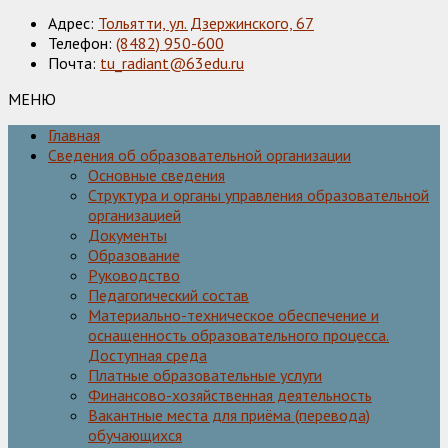
Адрес:
Тольятти, ул. Дзержинского, 67
Телефон:
(8482) 950-600
Почта:
tu_radiant@63edu.ru
МЕНЮ
Главная
Сведения об образовательной организации
Основные сведения
Структура и органы управления образовательной
организацией
Документы
Образование
Руководство
Педагогический состав
Материально-техническое обеспечение и
оснащенность образовательного процесса.
Доступная среда
Платные образовательные услуги
Финансово-хозяйственная деятельность
Вакантные места для приёма (перевода)
обучающихся