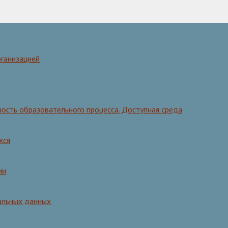
рганизацией
ость образовательного процесса. Доступная среда
хся
ии
альных данных