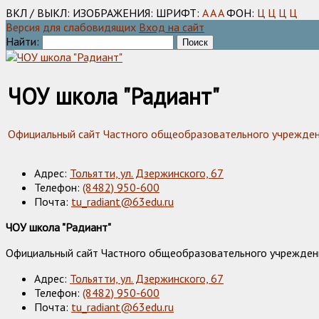
ВКЛ / ВЫКЛ:
ИЗОБРАЖЕНИЯ:
ШРИФТ:
A
A
A
ФОН:
Ц
Ц
Ц
Ц
Версия для слабовидящих
Вход на сайт
Найти:
ЧОУ школа "Радиант"
Официальный сайт Частного общеобразовательного учреждения
Адрес:
Тольятти, ул. Дзержинского, 67
Телефон:
(8482) 950-600
Почта:
tu_radiant@63edu.ru
ЧОУ школа "Радиант"
Официальный сайт Частного общеобразовательного учреждения
Адрес:
Тольятти, ул. Дзержинского, 67
Телефон:
(8482) 950-600
Почта:
tu_radiant@63edu.ru