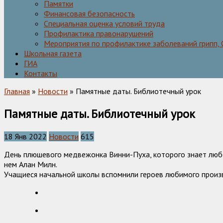
Памятки
Финансовая безопасность
Специальная оценка условий труда
Профилактика правонарушений
Мероприятия по профилактике заболеваний грипп,
Школьная газета
ГИА
Контакты
Главная
»
Новости
» Памятные даты. Библиотечный урок
Памятные даты. Библиотечный урок
18 Янв 2022
Новости
615
День плюшевого медвежонка Винни-Пуха, которого знает любой
нем Алан Милн.
Учащиеся начальной школы вспомнили героев любимого произ