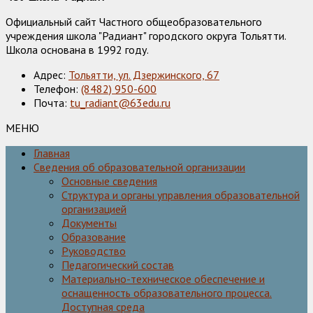
Официальный сайт Частного общеобразовательного
учреждения школа "Радиант" городского округа Тольятти.
Школа основана в 1992 году.
Адрес:
Тольятти, ул. Дзержинского, 67
Телефон:
(8482) 950-600
Почта:
tu_radiant@63edu.ru
МЕНЮ
Главная
Сведения об образовательной организации
Основные сведения
Структура и органы управления образовательной
организацией
Документы
Образование
Руководство
Педагогический состав
Материально-техническое обеспечение и
оснащенность образовательного процесса.
Доступная среда