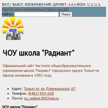
ВКЛ / ВЫКЛ:
ИЗОБРАЖЕНИЯ:
ШРИФТ:
A
A
A
ФОН:
Ц
Ц
Ц
Ц
Версия для слабовидящих
Вход на сайт
Найти:
ЧОУ школа "Радиант"
Официальный сайт Частного общеобразовательного
учреждения школа "Радиант" городского округа Тольятти.
Школа основана в 1992 году.
Адрес:
Тольятти, ул. Дзержинского, 67
Телефон:
(8482) 950-600
Почта:
tu_radiant@63edu.ru
ЧОУ школа "Радиант"