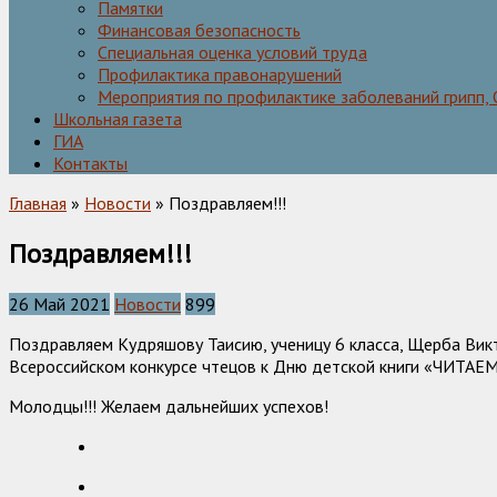
Памятки
Финансовая безопасность
Специальная оценка условий труда
Профилактика правонарушений
Мероприятия по профилактике заболеваний грипп,
Школьная газета
ГИА
Контакты
Главная
»
Новости
» Поздравляем!!!
Поздравляем!!!
26 Май 2021
Новости
899
Поздравляем Кудряшову Таисию, ученицу 6 класса, Щерба Викто
Всероссийском конкурсе чтецов к Дню детской книги «ЧИТА
Молодцы!!! Желаем дальнейших успехов!