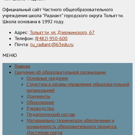
Официальный сайт Частного общеобразовательного
учреждения школа "Радиант" городского округа Тольятти.
Школа основана в 1992 году.
Адрес:
Тольятти, ул. Дзержинского, 67
Телефон:
(8482) 950-600
Почта:
tu_radiant@63edu.ru
МЕНЮ
Главная
Сведения об образовательной организации
Основные сведения
Структура и органы управления образовательной
организацией
Документы
Образование
Руководство
Педагогический состав
Материально-техническое обеспечение и
оснащенность образовательного процесса.
Доступная среда