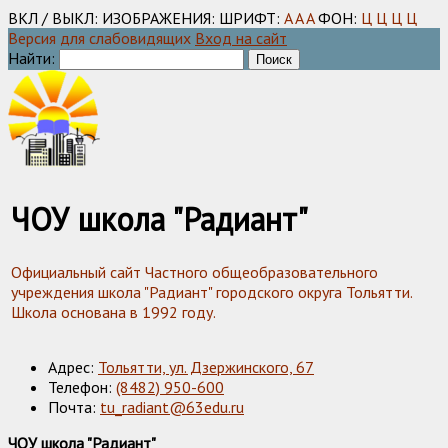
ВКЛ / ВЫКЛ:
ИЗОБРАЖЕНИЯ:
ШРИФТ:
A
A
A
ФОН:
Ц
Ц
Ц
Ц
Версия для слабовидящих
Вход на сайт
Найти:
ЧОУ школа "Радиант"
Официальный сайт Частного общеобразовательного
учреждения школа "Радиант" городского округа Тольятти.
Школа основана в 1992 году.
Адрес:
Тольятти, ул. Дзержинского, 67
Телефон:
(8482) 950-600
Почта:
tu_radiant@63edu.ru
ЧОУ школа "Радиант"