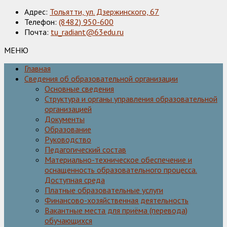
Адрес:
Тольятти, ул. Дзержинского, 67
Телефон:
(8482) 950-600
Почта:
tu_radiant@63edu.ru
МЕНЮ
Главная
Сведения об образовательной организации
Основные сведения
Структура и органы управления образовательной
организацией
Документы
Образование
Руководство
Педагогический состав
Материально-техническое обеспечение и
оснащенность образовательного процесса.
Доступная среда
Платные образовательные услуги
Финансово-хозяйственная деятельность
Вакантные места для приёма (перевода)
обучающихся