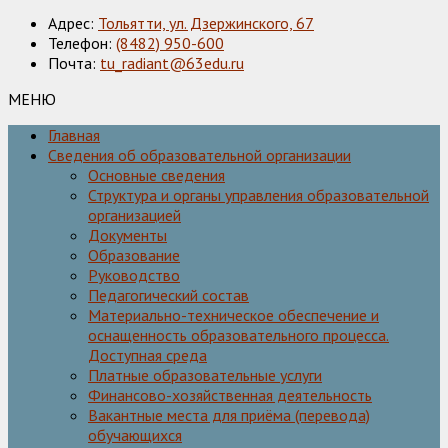
Адрес:
Тольятти, ул. Дзержинского, 67
Телефон:
(8482) 950-600
Почта:
tu_radiant@63edu.ru
МЕНЮ
Главная
Сведения об образовательной организации
Основные сведения
Структура и органы управления образовательной
организацией
Документы
Образование
Руководство
Педагогический состав
Материально-техническое обеспечение и
оснащенность образовательного процесса.
Доступная среда
Платные образовательные услуги
Финансово-хозяйственная деятельность
Вакантные места для приёма (перевода)
обучающихся