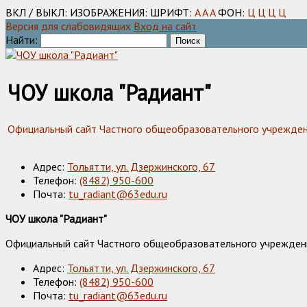
ВКЛ / ВЫКЛ:
ИЗОБРАЖЕНИЯ:
ШРИФТ:
A
A
A
ФОН:
Ц
Ц
Ц
Ц
Версия для слабовидящих
Вход на сайт
Найти:
ЧОУ школа "Радиант"
Официальный сайт Частного общеобразовательного учреждения
Адрес:
Тольятти, ул. Дзержинского, 67
Телефон:
(8482) 950-600
Почта:
tu_radiant@63edu.ru
ЧОУ школа "Радиант"
Официальный сайт Частного общеобразовательного учреждения
Адрес:
Тольятти, ул. Дзержинского, 67
Телефон:
(8482) 950-600
Почта:
tu_radiant@63edu.ru