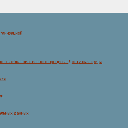
рганизацией
ость образовательного процесса. Доступная среда
хся
ии
альных данных