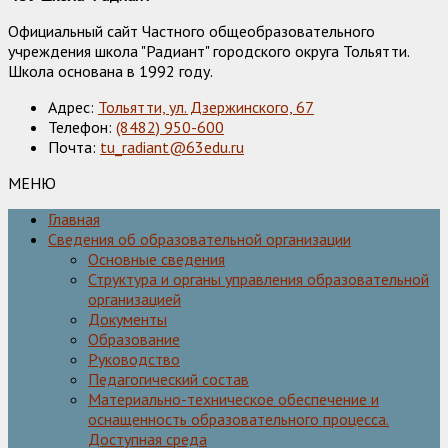
Официальный сайт Частного общеобразовательного
учреждения школа "Радиант" городского округа Тольятти.
Школа основана в 1992 году.
Адрес:
Тольятти, ул. Дзержинского, 67
Телефон:
(8482) 950-600
Почта:
tu_radiant@63edu.ru
МЕНЮ
Главная
Сведения об образовательной организации
Основные сведения
Структура и органы управления образовательной
организацией
Документы
Образование
Руководство
Педагогический состав
Материально-техническое обеспечение и
оснащенность образовательного процесса.
Доступная среда