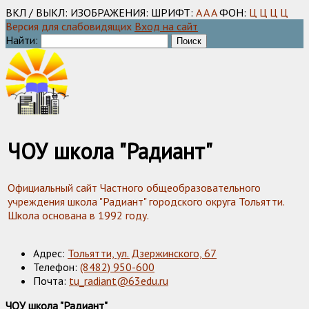
ВКЛ / ВЫКЛ:
ИЗОБРАЖЕНИЯ:
ШРИФТ:
A
A
A
ФОН:
Ц
Ц
Ц
Ц
Версия для слабовидящих
Вход на сайт
Найти:
ЧОУ школа "Радиант"
Официальный сайт Частного общеобразовательного
учреждения школа "Радиант" городского округа Тольятти.
Школа основана в 1992 году.
Адрес:
Тольятти, ул. Дзержинского, 67
Телефон:
(8482) 950-600
Почта:
tu_radiant@63edu.ru
ЧОУ школа "Радиант"