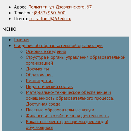
Адрес:
Тольятти, ул. Дзержинского, 67
Телефон:
(8482) 950-600
Почта:
tu_radiant@63edu.ru
МЕНЮ
Главная
Сведения об образовательной организации
Основные сведения
Структура и органы управления образовательной
организацией
Документы
Образование
Руководство
Педагогический состав
Материально-техническое обеспечение и
оснащенность образовательного процесса.
Доступная среда
Платные образовательные услуги
Финансово-хозяйственная деятельность
Вакантные места для приёма (перевода)
обучающихся