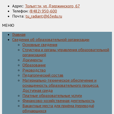
Адрес:
Тольятти, ул. Дзержинского, 67
Телефон:
(8482) 950-600
Почта:
tu_radiant@63edu.ru
МЕНЮ
Главная
Сведения об образовательной организации
Основные сведения
Структура и органы управления образовательной
организацией
Документы
Образование
Руководство
Педагогический состав
Материально-техническое обеспечение и
оснащенность образовательного процесса.
Доступная среда
Платные образовательные услуги
Финансово-хозяйственная деятельность
Вакантные места для приёма (перевода)
обучающихся