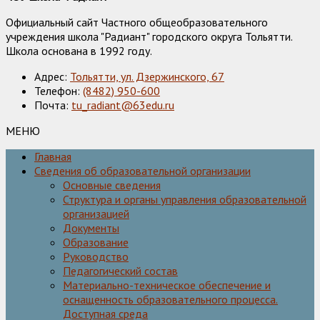
Официальный сайт Частного общеобразовательного
учреждения школа "Радиант" городского округа Тольятти.
Школа основана в 1992 году.
Адрес:
Тольятти, ул. Дзержинского, 67
Телефон:
(8482) 950-600
Почта:
tu_radiant@63edu.ru
МЕНЮ
Главная
Сведения об образовательной организации
Основные сведения
Структура и органы управления образовательной
организацией
Документы
Образование
Руководство
Педагогический состав
Материально-техническое обеспечение и
оснащенность образовательного процесса.
Доступная среда