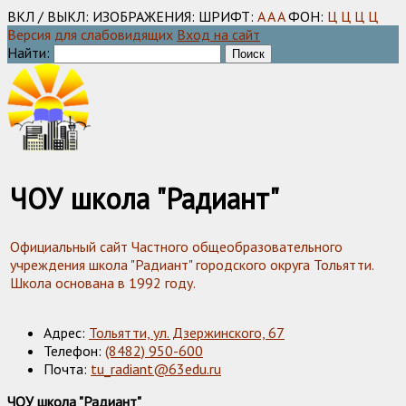
ВКЛ / ВЫКЛ:
ИЗОБРАЖЕНИЯ:
ШРИФТ:
A
A
A
ФОН:
Ц
Ц
Ц
Ц
Версия для слабовидящих
Вход на сайт
Найти:
ЧОУ школа "Радиант"
Официальный сайт Частного общеобразовательного
учреждения школа "Радиант" городского округа Тольятти.
Школа основана в 1992 году.
Адрес:
Тольятти, ул. Дзержинского, 67
Телефон:
(8482) 950-600
Почта:
tu_radiant@63edu.ru
ЧОУ школа "Радиант"