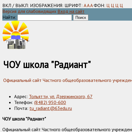
ВКЛ / ВЫКЛ:
ИЗОБРАЖЕНИЯ:
ШРИФТ:
A
A
A
ФОН:
Ц
Ц
Ц
Ц
Версия для слабовидящих
Вход на сайт
Найти:
ЧОУ школа "Радиант"
Официальный сайт Частного общеобразовательного учреждения
Адрес:
Тольятти, ул. Дзержинского, 67
Телефон:
(8482) 950-600
Почта:
tu_radiant@63edu.ru
ЧОУ школа "Радиант"
Официальный сайт Частного общеобразовательного учреждения