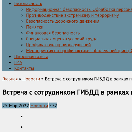
Безопасность
Информационная безопасность. Обработка персон
Противодействие экстремизму и терроризму
Безопасность дорожного движения
Памятки
Финансовая безопасность
Специальная оценка условий труда
Профилактика правонарушений
Мероприятия по профилактике заболеваний грипп,
Школьная газета
ГИА
Контакты
Главная
»
Новости
» Встреча с сотрудником ГИБДД в рамках 
Встреча с сотрудником ГИБДД в рамках
25 Мар 2022
Новости
572