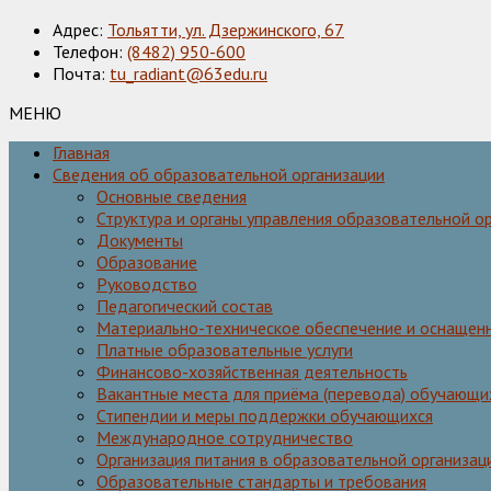
Адрес:
Тольятти, ул. Дзержинского, 67
Телефон:
(8482) 950-600
Почта:
tu_radiant@63edu.ru
МЕНЮ
Главная
Сведения об образовательной организации
Основные сведения
Структура и органы управления образовательной о
Документы
Образование
Руководство
Педагогический состав
Материально-техническое обеспечение и оснащенн
Платные образовательные услуги
Финансово-хозяйственная деятельность
Вакантные места для приёма (перевода) обучающи
Стипендии и меры поддержки обучающихся
Международное сотрудничество
Организация питания в образовательной организац
Образовательные стандарты и требования