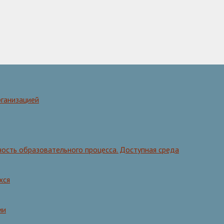
рганизацией
ость образовательного процесса. Доступная среда
хся
ии