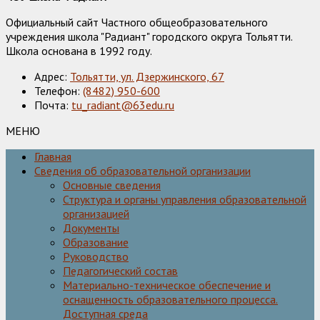
Официальный сайт Частного общеобразовательного
учреждения школа "Радиант" городского округа Тольятти.
Школа основана в 1992 году.
Адрес:
Тольятти, ул. Дзержинского, 67
Телефон:
(8482) 950-600
Почта:
tu_radiant@63edu.ru
МЕНЮ
Главная
Сведения об образовательной организации
Основные сведения
Структура и органы управления образовательной
организацией
Документы
Образование
Руководство
Педагогический состав
Материально-техническое обеспечение и
оснащенность образовательного процесса.
Доступная среда