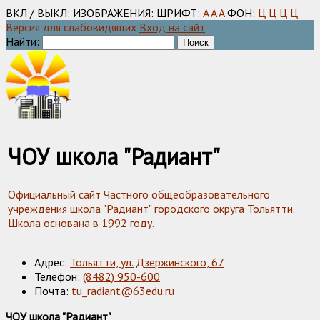
ВКЛ / ВЫКЛ:
ИЗОБРАЖЕНИЯ:
ШРИФТ:
A
A
A
ФОН:
Ц
Ц
Ц
Ц
Версия для слабовидящих
Вход на сайт
Найти:
ЧОУ школа "Радиант"
Официальный сайт Частного общеобразовательного
учреждения школа "Радиант" городского округа Тольятти.
Школа основана в 1992 году.
Адрес:
Тольятти, ул. Дзержинского, 67
Телефон:
(8482) 950-600
Почта:
tu_radiant@63edu.ru
ЧОУ школа "Радиант"