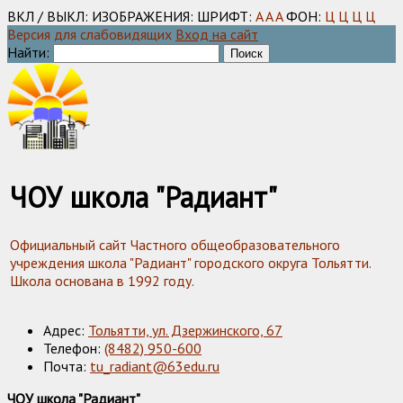
ВКЛ / ВЫКЛ:
ИЗОБРАЖЕНИЯ:
ШРИФТ:
A
A
A
ФОН:
Ц
Ц
Ц
Ц
Версия для слабовидящих
Вход на сайт
Найти:
ЧОУ школа "Радиант"
Официальный сайт Частного общеобразовательного
учреждения школа "Радиант" городского округа Тольятти.
Школа основана в 1992 году.
Адрес:
Тольятти, ул. Дзержинского, 67
Телефон:
(8482) 950-600
Почта:
tu_radiant@63edu.ru
ЧОУ школа "Радиант"