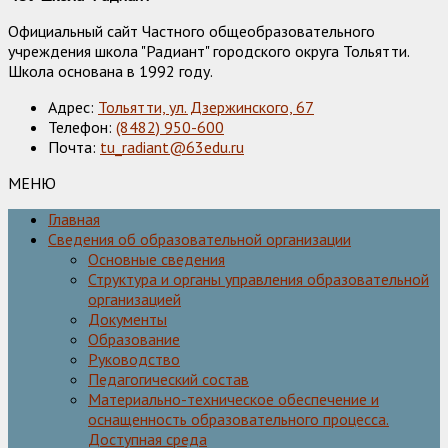
Официальный сайт Частного общеобразовательного
учреждения школа "Радиант" городского округа Тольятти.
Школа основана в 1992 году.
Адрес:
Тольятти, ул. Дзержинского, 67
Телефон:
(8482) 950-600
Почта:
tu_radiant@63edu.ru
МЕНЮ
Главная
Сведения об образовательной организации
Основные сведения
Структура и органы управления образовательной
организацией
Документы
Образование
Руководство
Педагогический состав
Материально-техническое обеспечение и
оснащенность образовательного процесса.
Доступная среда