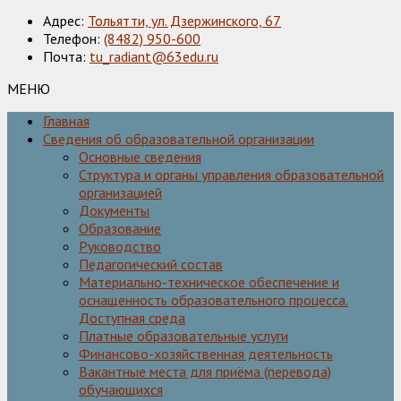
Адрес:
Тольятти, ул. Дзержинского, 67
Телефон:
(8482) 950-600
Почта:
tu_radiant@63edu.ru
МЕНЮ
Главная
Сведения об образовательной организации
Основные сведения
Структура и органы управления образовательной
организацией
Документы
Образование
Руководство
Педагогический состав
Материально-техническое обеспечение и
оснащенность образовательного процесса.
Доступная среда
Платные образовательные услуги
Финансово-хозяйственная деятельность
Вакантные места для приёма (перевода)
обучающихся